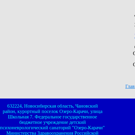
И.О
Деж
Зав
Оф
Со
Со
Глав
632224, Новосибирская область, Чановский
район, курортный поселок Озеро-Карачи, улица
Школьная 7. Федеральное государственное
бюджетное учреждение детский
психоневрологический санаторий "Озеро-Карачи"
Министерства Здравоохранения Российской