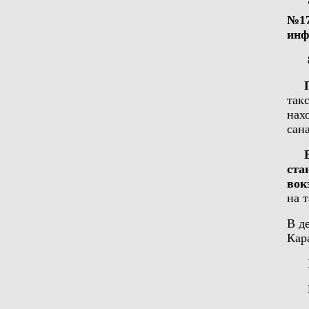
7. 
№17
инф
8
Пр
так
нах
сан
ста
вок
на т
В д
Кар
Мес