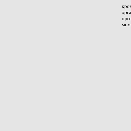
кро
орг
про
мно