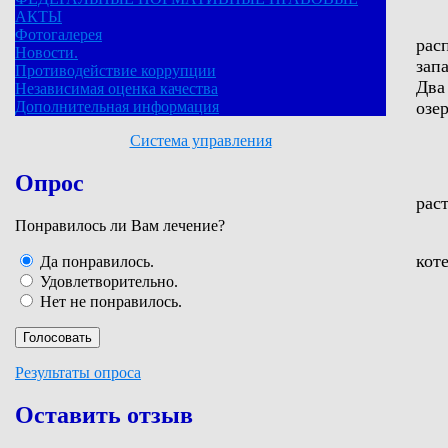
АКТЫ
Фотогалерея
рас
Новости.
зап
Противодействие коррупции
Два
Независимая оценка качества
озер
Дополнительная информация
Система управления
Опрос
рас
Понравилось ли Вам лечение?
кот
Да понравилось.
Удовлетворительно.
Нет не понравилось.
Результаты опроса
Оставить отзыв