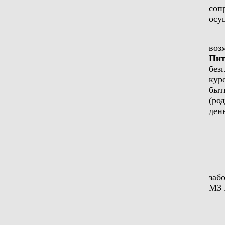
соп
осу
воз
Пит
без
кур
быт
(ро
ден
заб
МЗ 
П