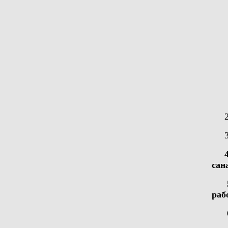
4
сан
5.Б
раб
6. 