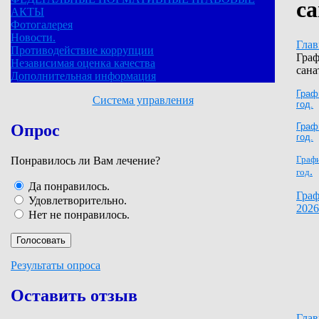
с
АКТЫ
Фотогалерея
Новости.
Глав
Противодействие коррупции
Граф
Независимая оценка качества
сана
Дополнительная информация
Граф
Система управления
год.
Граф
Опрос
год.
Графи
Понравилось ли Вам лечение?
.
год
Да понравилось.
Граф
Удовлетворительно.
2026
Нет не понравилось.
Результаты опроса
Оставить отзыв
Глав